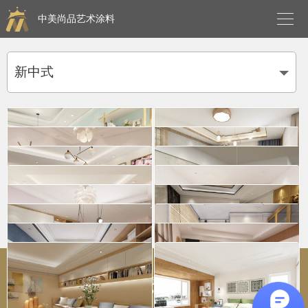

中美尚品艺术涂料
新中式
三色珠光拍点1381
皇室至尊滚涂-银1593
皇室至尊滚涂-银1472
肌理壁膜透色-0671
三色珠光拍点-1373
三色珠光拍点0671
金属底三色珠光拍点-1472
金属面同色印花0205
肌理壁膜金属面-1051
投资有风险，加盟需谨慎！
Copyright © 2019
福建中美尚品环保科技有限公司
版权所有
肌理壁膜金属面0401
备案号：
闽ICP备17031395号
金属底三色珠光拍点-1053
皇室至尊喷涂-银1376
技术支持：
万美云计算